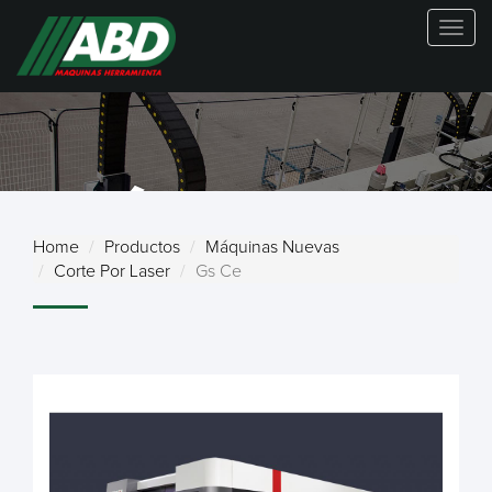
Togg
navig
MÁQUINAS
Home
Productos
Máquinas Nuevas
Corte Por Laser
Gs Ce
NUEVAS