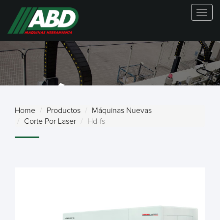
Togg
navig
MÁQUINAS
Home
Productos
Máquinas Nuevas
Corte Por Laser
Hd-fs
NUEVAS